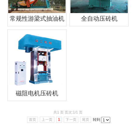
常规性游梁式抽油机
全自动压砖机
磁阻电机压砖机
共1 页 页次:1/1 页
首页
上一页
1
下一页
尾页
转到